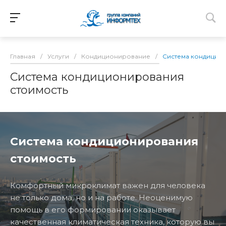
Главная
/
Услуги
/
Кондиционирование
/
Система кондицио
Система кондиционирования
стоимость
Система кондиционирования
стоимость
Комфортный микроклимат важен для человека
не только дома, но и на работе. Неоценимую
помощь в его формировании оказывает
качественная климатическая техника, которую вы